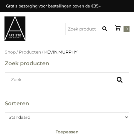
Gratis bezorging voor bestellingen boven de €35,-
0
Shop
/
Producten
/
KEVIN.MURPHY
Zoek producten
Sorteren
Toepassen