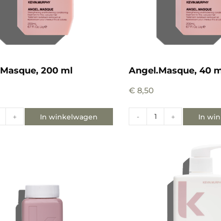
.Masque, 200 ml
Angel.Masque, 40 m
€
8,50
In winkelwagen
In wi
+
-
+