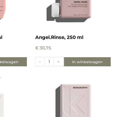
l
Angel.Rinse, 250 ml
€
30,75
nkelwagen
In winkelwagen
-
+