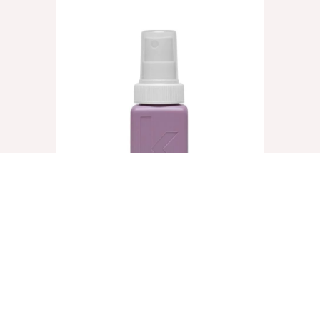
UN.TANGLED, 40ml
€
8,25