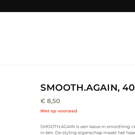
SMOOTH.AGAIN, 4
€
8,50
Niet op voorraad
SMOOTH.AGAIN is een leave-in smoothing crèm
in één. De styling eigenschap maakt het haa