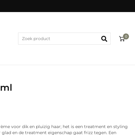
0
0ml
e voor dik en pluizig haar; het is een treatment en styling
r glad en de treatment eigenschap gaat frizz tegen. Een