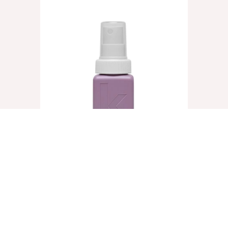
UN.TANGLED, 40ml
€
8,25