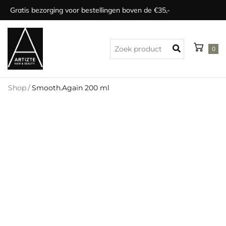
Gratis bezorging voor bestellingen boven de €35,-
0
Shop
/
Smooth.Again 200 ml