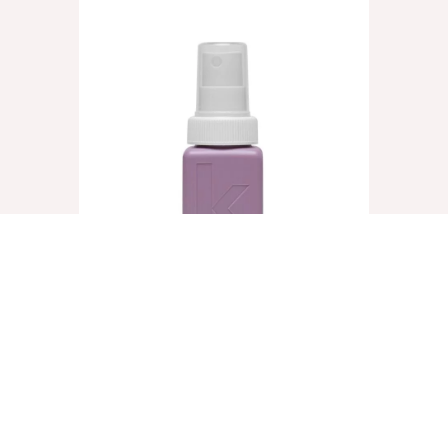
UN.TANGLED, 40ml
€
8,25