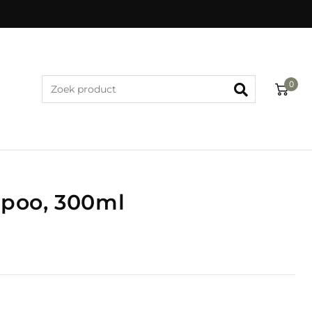
0
poo, 300ml