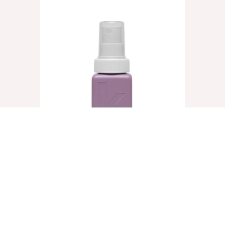
UN.TANGLED, 40ml
€
8,25