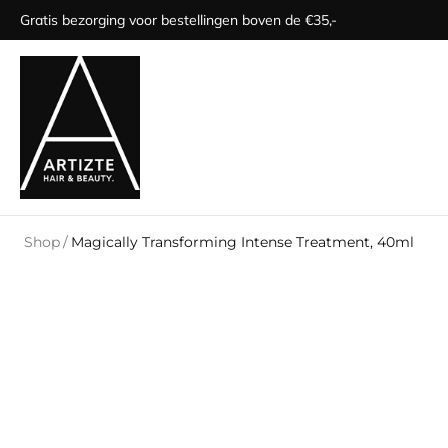
Gratis bezorging voor bestellingen boven de €35,-
Shop
/
Magically Transforming Intense Treatment, 40ml