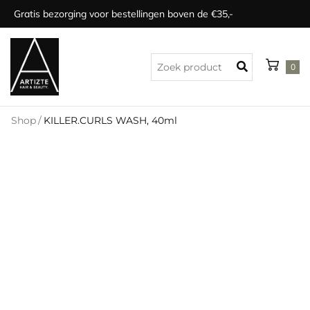
Gratis bezorging voor bestellingen boven de €35,-
0
Shop
/
KILLER.CURLS WASH, 40ml