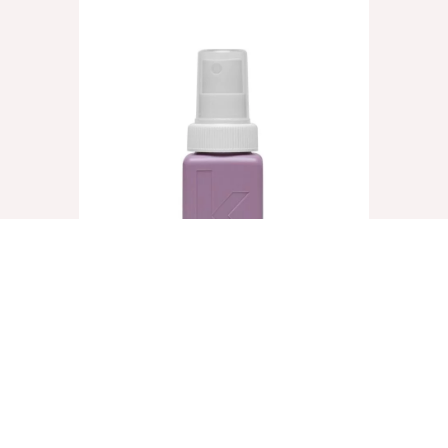
UN.TANGLED, 40ml
€
8,25