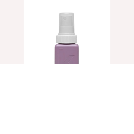
UN.TANGLED, 40ml
€
8,25