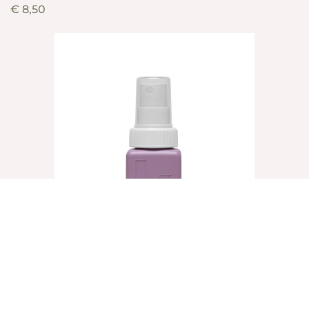
€
8,50
UN.TANGLED, 40ml
€
8,25