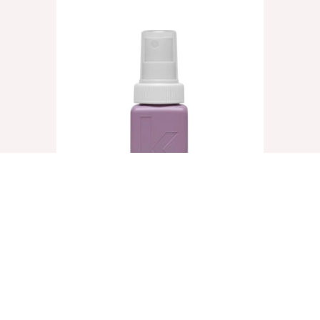
UN.TANGLED, 40ml
€
8,25