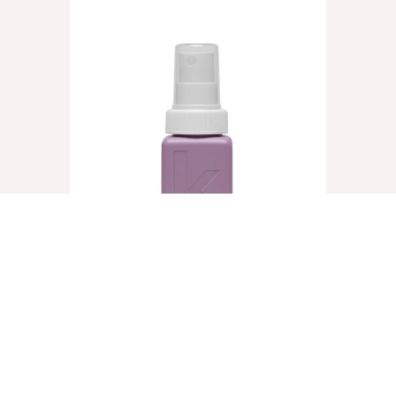
UN.TANGLED, 40ml
€
8,25