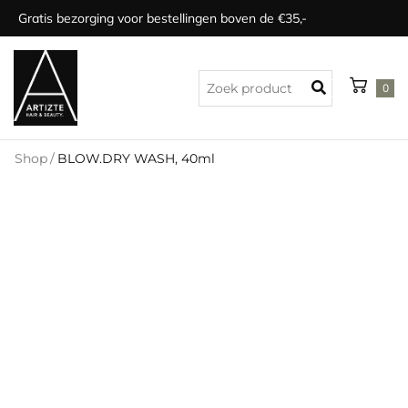
Gratis bezorging voor bestellingen boven de €35,-
0
Shop
/
BLOW.DRY WASH, 40ml