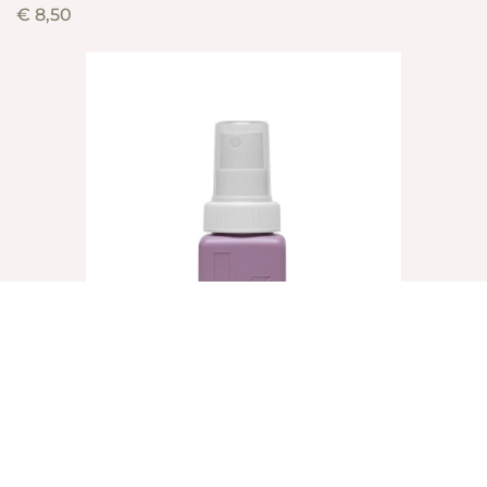
€
8,50
UN.TANGLED, 40ml
€
8,25