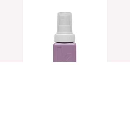
UN.TANGLED, 40ml
€
8,25