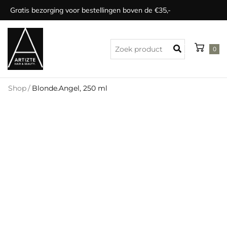
Gratis bezorging voor bestellingen boven de €35,-
0
Shop
/
Blonde.Angel, 250 ml