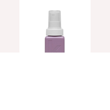
UN.TANGLED, 40ml
€
8,25